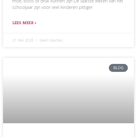
moe, boos of druk kunnen zijn De laatste weken van het
schooljaar zijn voor veel kinderen pittiger
LEES MEER »
21 mei 2026
Geen reacties
BLOG