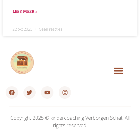
LEES MEER »
22 okt 2025
Geen reacties
Over ons
Shop coming soon
Copyright 2025 © kindercoaching Verborgen Schat. All
rights reserved.