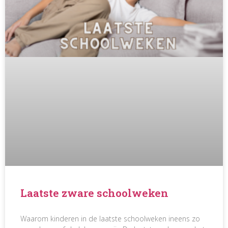
Laatste zware schoolweken
Waarom kinderen in de laatste schoolweken ineens zo